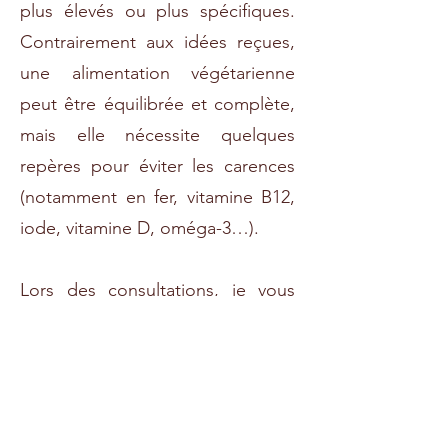
plus élevés ou plus spécifiques.
Contrairement aux idées reçues,
une alimentation végétarienne
peut être équilibrée et complète,
mais elle nécessite quelques
repères pour éviter les carences
(notamment en fer, vitamine B12,
iode, vitamine D, oméga-3…).
Lors des consultations, je vous
accompagne avec une approche
concrète et personnalisée, pour
construire une alimentation
végétarienne ou végétalisée à la
fois sûre, variée et gourmande, en